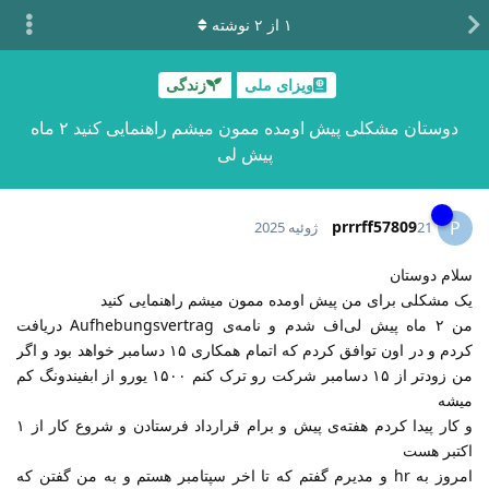
۱
از
۲
نوشته
ویزای ملی
زندگی
دوستان مشکلی پیش اومده ممون میشم راهنمایی کنید ۲ ماه
پیش لی‌
prrrff57809
P
21 ژوئیه 2025
سلام دوستان
یک مشکلی برای من پیش اومده ممون میشم راهنمایی کنید
من ۲ ماه پیش لی‌اف شدم و نامه‌ی Aufhebungsvertrag دریافت
کردم و در اون توافق کردم که اتمام همکاری ۱۵ دسامبر خواهد بود و اگر
من زودتر از ۱۵ دسامبر شرکت رو ترک کنم ۱۵۰۰ یورو از ابفیندونگ کم
میشه
و کار پیدا کردم هفته‌ی پیش و برام قرارداد فرستادن و شروع کار از ۱
اکتبر هست
امروز به hr و مدیرم گفتم که تا اخر سپتامبر هستم و به من گفتن که