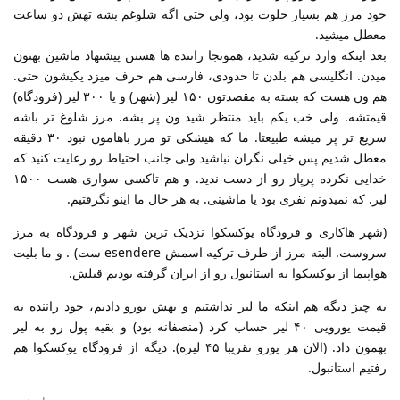
خود مرز هم بسیار خلوت بود، ولی حتی اگه شلوغم بشه تهش دو ساعت
معطل میشید.
بعد اینکه وارد ترکیه شدید، همونجا راننده ها هستن پیشنهاد ماشین بهتون
میدن. انگلیسی هم بلدن تا حدودی، فارسی هم حرف میزد یکیشون حتی.
هم ون هست که بسته به مقصدتون ۱۵۰ لیر (شهر) و یا ۳۰۰ لیر (فرودگاه)
قیمتشه. ولی خب یکم باید منتظر شید ون پر بشه. مرز شلوغ تر باشه
سریع تر پر میشه طبیعتا. ما که هیشکی تو مرز باهامون نبود ۳۰ دقیقه
معطل شدیم پس خیلی نگران نباشید ولی جانب احتیاط رو رعایت کنید که
خدایی نکرده پرپاز رو از دست ندید. و هم تاکسی سواری هست ۱۵۰۰
لیر. که نمیدونم نفری بود یا ماشینی. به هر حال ما اینو نگرفتیم.
(شهر هاکاری و فرودگاه یوکسکوا نزدیک ترین شهر و فرودگاه به مرز
سروست. البته مرز از طرف ترکیه اسمش esendere ست) . و ما بلیت
هواپیما از یوکسکوا به استانبول رو از ایران گرفته بودیم قبلش.
یه چیز دیگه هم اینکه ما لیر نداشتیم و بهش یورو دادیم، خود راننده به
قیمت یورویی ۴۰ لیر حساب کرد (منصفانه بود) و بقیه‌ پول رو به لیر
بهمون داد. (الان هر یورو تقریبا ۴۵ لیره). دیگه از فرودگاه یوکسکوا هم
رفتیم استانبول.