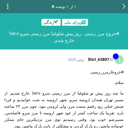
۱
از
۱
نوشته
ویزای ملی
زندگی
#خروج مرز زمینی . روز پیش شلوغیا مرز زمینی سرو Sero
خارج شدی
Ihiri_63807
I
30 ژوئن 2025
#خروج
از
مرز_زمینی
سلام.
ما چند روز پیش تو شلوغیا از مرز زمینی سرو Sero خارج شدیم. از
مسیر تهران همدان ارومیه سرو. شهر ارومیه یه شب خوابیدیم و فردا
صبش خیلی زود رفتیم سمت مرز. ولی لزومی نبود، چون مرز ۲۴ ساعته
بازه. تقریبا یک ساعت کمتر از خود شهر ارومیه تا مرز سرو فاصله‌س.
مسیرشم خوب بود. وقتی رسیدیم توی مرز نزدیکترین جای ممکن
خونواده ماشین رو پارک کردن، و مشکلی از بابت پارک ماشین نبود.